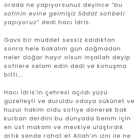
orada ne yapıyorsunuz deyince
“bu
sofinin evine gelmişiz Sâdat sohbeti
yapıyoruz”
dedi hacı İdris.
Gavs bir müddet sessiz kaldıktan
sonra hele bakalım gün doğmadan
neler doğar hayır olsun inşallah deyip
sofilere selam edin dedi ve konuşma
bitti….
Hacı İdris’in çehresi açıldı yüzü
güzelleşti ve duruldu odaya sükûnet ve
huzur hakim oldu sofiye dönerek bak
kurban derdini bu dünyada benim için
en üst makam ve mevkiye ulaştırdık
artık sende rahat et Allah’ın izni ile ne