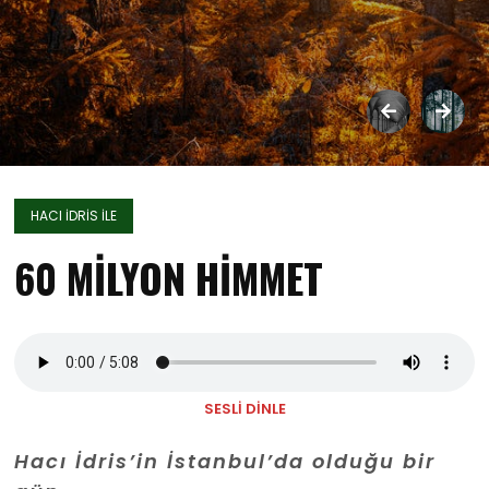
HACI İDRIS İLE
60 MİLYON HİMMET
SESLİ DİNLE
Hacı
İ
dris’in
İ
stanbul’da olduğu bir