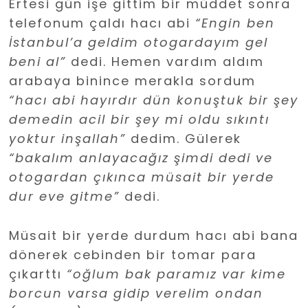
Ertesi gün işe gittim bir müddet sonra
telefonum çaldı hacı abi
“Engin ben
İstanbul’a geldim otogardayım gel
beni al”
dedi. Hemen vardım aldım
arabaya binince merakla sordum
“hacı abi hayırdır dün konuştuk bir şey
demedin acil bir şey mi oldu sıkıntı
yoktur inşallah”
dedim. Gülerek
“bakalım anlayacağız şimdi dedi ve
otogardan çıkınca müsait bir yerde
dur eve gitme”
dedi.
Müsait bir yerde durdum hacı abi bana
dönerek cebinden bir tomar para
çıkarttı
“oğlum bak paramız var kime
borcun varsa gidip verelim ondan