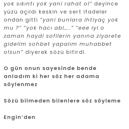
yok sıkıntı yok yani rahat ol”
deyince
yüzü açıldı keskin ve sert ifadeler
ondan gitti
“yani bunlara ihtiyaç yok
mu ?”
“yok hacı abi…..”
“eee iyi o
zaman haydi sofilerin yanına ziyarete
gidelim sohbet yapalım muhabbet
olsun”
diyerek sözü bitirdi.
O gün onun sayesinde bende
anladım ki her söz her adama
söylenmez
Sözü bilmeden bilenlere söz söyleme
Engin’den