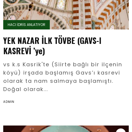
HACI İDRİS ANLATIYOR
YEK NAZAR İLK TÖVBE (GAVS-I
KASREVİ ’ye)
vs k.s Kasrik'te (Siirte bağlı bir ilçenin
köyü) irşada başlamış Gavs’ı kasrevi
olarak ta nam salmaya başlamıştı.
Doğal olarak...
ADMIN