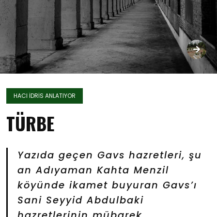
HACI İDRİS ANLATIYOR
TÜRBE
Yazıda geçen Gavs hazretleri, şu
an Adıyaman Kahta Menzil
köyünde ikamet buyuran Gavs’ı
Sani Seyyid Abdulbaki
hazretlerinin mübarek