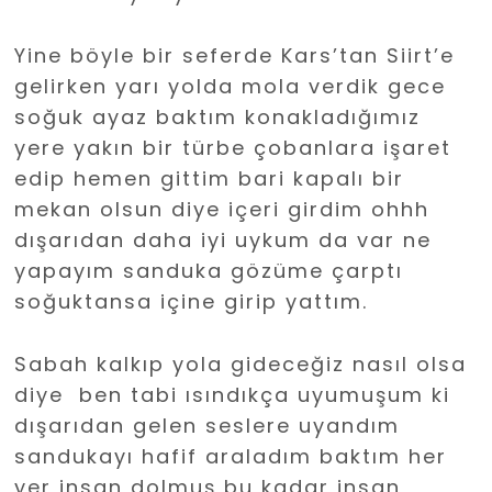
Yine böyle bir seferde Kars’tan Siirt’e
gelirken yarı yolda mola verdik gece
soğuk ayaz baktım konakladığımız
yere yakın bir türbe çobanlara işaret
edip hemen gittim bari kapalı bir
mekan olsun diye içeri girdim ohhh
dışarıdan daha iyi uykum da var ne
yapayım sanduka gözüme çarptı
soğuktansa içine girip yattım.
Sabah kalkıp yola gideceğiz nasıl olsa
diye ben tabi ısındıkça uyumuşum ki
dışarıdan gelen seslere uyandım
sandukayı hafif araladım baktım her
yer insan dolmuş bu kadar insan