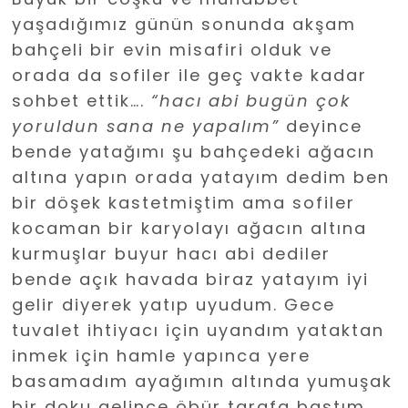
yaşadığımız günün sonunda akşam
bahçeli bir evin misafiri olduk ve
orada da sofiler ile geç vakte kadar
sohbet ettik….
“hacı abi bugün çok
yoruldun sana ne yapalım”
deyince
bende yatağımı şu bahçedeki ağacın
altına yapın orada yatayım dedim ben
bir döşek kastetmiştim ama sofiler
kocaman bir karyolayı ağacın altına
kurmuşlar buyur hacı abi dediler
bende açık havada biraz yatayım iyi
gelir diyerek yatıp uyudum. Gece
tuvalet ihtiyacı için uyandım yataktan
inmek için hamle yapınca yere
basamadım ayağımın altında yumuşak
bir doku gelince öbür tarafa bastım