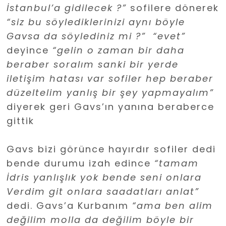
İ
stanbul’a
gidilecek ?”
sofilere dönerek
“siz bu söylediklerinizi aynı böyle
Gavsa da söylediniz mi ?” “evet”
deyince
“gelin o zaman bir daha
beraber soralım sanki bir yerde
iletişim hatası var sofiler hep beraber
düzeltelim yanlış bir şey yapmayalım”
diyerek geri Gavs’ın yanına beraberce
gittik
Gavs bizi görünce hayırdır sofiler dedi
bende durumu izah edince
“tamam
İ
dris
yanlışlık yok bende seni onlara
Verdim git onlara saadatları anlat”
dedi. Gavs’a Kurbanım
“ama ben alim
değilim molla da değilim böyle bir