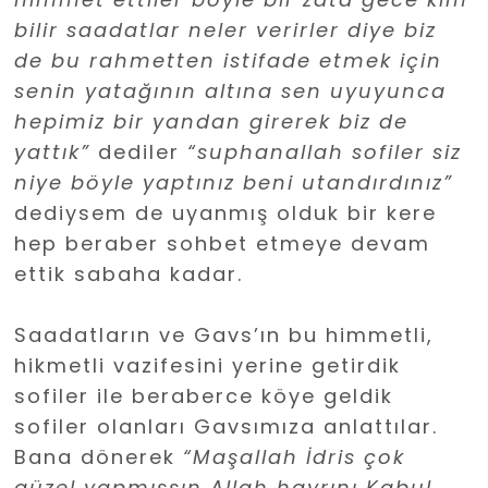
bilir saadatlar neler verirler diye biz
de bu rahmetten istifade etmek için
senin yatağının altına sen uyuyunca
hepimiz bir yandan girerek biz de
yattık”
dediler
“suphanallah sofiler siz
niye böyle yaptınız beni utandırdınız”
dediysem de uyanmış olduk bir kere
hep beraber sohbet etmeye devam
ettik sabaha kadar.
Saadatların ve Gavs’ın bu himmetli,
hikmetli vazifesini yerine getirdik
sofiler ile beraberce köye geldik
sofiler olanları Gavsımıza anlattılar.
Bana dönerek
“Maşallah İdris çok
güzel yapmışsın Allah hayrını Kabul