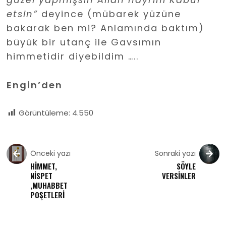
etsin”
deyince (mübarek yüzüne
bakarak ben mi? Anlamında baktım)
büyük bir utanç ile Gavsımın
himmetidir diyebildim …..
Engin’den
Görüntüleme:
4.550
Önceki yazı
Sonraki yazı
HİMMET,
SÖYLE
NİSPET
VERSİNLER
,MUHABBET
POŞETLERİ