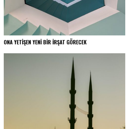
ONA YETİŞEN YENİ BİR İRŞAT GÖRECEK