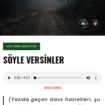
HACI İDRİS ANLATIYOR
SÖYLE VERSİNLER
SESLİ DİNLE
(Yazıda geçen Gavs hazretleri, şu