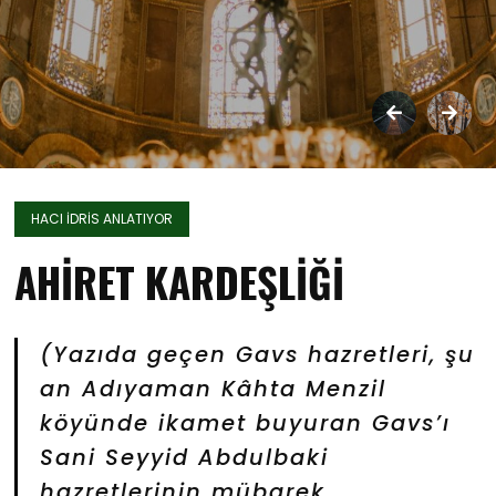
HACI İDRİS ANLATIYOR
AHİRET KARDEŞLİĞİ
(Yazıda geçen Gavs hazretleri, şu
an Adıyaman Kâhta Menzil
köyünde ikamet buyuran Gavs’ı
Sani Seyyid Abdulbaki
hazretlerinin mübarek