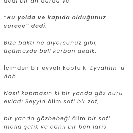
dedi bir an durdu ve;
“Bu yolda ve kapıda olduğunuz
sürece” dedi.
Bize baktı ne diyorsunuz gibi,
üçümüzde beli kurban dedik.
İçimden bir eyvah koptu ki
Eyvahhh-u
Ahh
Nasıl kopmasın ki bir yanda göz nuru
evladı Seyyid
âlim
sofi bir zat,
bir yanda gözbebeği
âlim
bir sofi
molla şefik ve cahil bir ben İdris