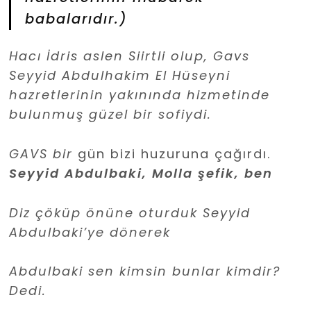
babalarıdır.)
Hacı
İ
dris aslen Siirtli olup, Gavs
Seyyid Abdulhakim El Hüseyni
hazretlerinin yakınında hizmetinde
bulunmu
ş
g
ü
zel bir sofiydi.
GAVS bir
gün bizi huzuruna çağırdı.
Seyyid Abdulbaki, Molla şefik, ben
Diz çöküp önüne oturduk Seyyid
Abdulbaki’ye dönerek
Abdulbaki sen kimsin bunlar kimdir?
Dedi.