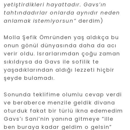
yetiştirdikleri hayattadır. Gavs’ın
tahtındadırlar onlarda aynıdır neden
anlamak istemiyorsun”
derdim)
Molla Şefik Ömründen yaş aldıkça bu
onun gönül dünyasında daha da acı
verir oldu. Israrlarımdan çoğu zaman
sıkıldıysa da Gavs ile sofilik te
yaşadıklarından aldığı lezzeti hiçbir
şeyde bulamadı.
Sonunda teklifime olumlu cevap verdi
ve beraberce menzile geldik divana
oturduk fakat bir türlü ikna edemedim
Gavs’ı Sani’nin yanına gitmeye “ille
ben buraya kadar geldim o gelsin”