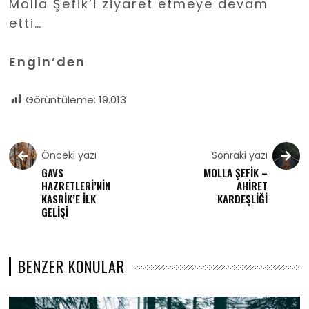
Molla Şefik’i ziyaret etmeye devam
etti…
Engin’den
Görüntüleme:
19.013
Önceki yazı
Sonraki yazı
GAVS
MOLLA ŞEFİK –
HAZRETLERİ’NİN
AHİRET
KASRİK’E İLK
KARDEŞLİĞİ
GELİŞİ
BENZER KONULAR